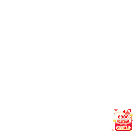
季优异表现的一种肯定；同时，维尔贝克作为老将参
赛，也引发了不少讨论，有人认为这是一种智慧，而
有人则质疑他的状态是否足以应付高强度比赛。
另一方面，公众对于新星布兰斯韦特入围表示极大的
欢迎，人们普遍希望看到更多年轻球员能够承担起责
任，为国家争光。这种热情不仅体现在社交媒体上，
更体现在各类足球论坛及社区里，各种关于阵容构建
及战术安排的话题层出不穷。
总体而言，这份初选名单引发的不仅是专业评论人的
深入分析，还有广大足球爱好者热烈讨论，这无疑为
即将到来的世界杯增添了一份期待感。大家都希望看
到英格兰队能否突破历史障碍，再创辉煌。