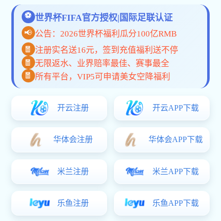
首页
/
体育热讯
/ 正文
2026-06-29 14:10
38 次阅读