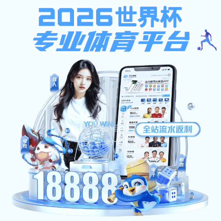
立即注册
hth网站登录入口
官网
· 权威体育数据平台
HTH网站登录入口 OFFICIAL WEBSITE
自2022年创立以来，
hth网站登录入口
致力于为用户
提供包括NBA、英超、欧洲杯、LPL在内的热门赛事直
播与数据服务，广受用户信赖。
立即下载hth网站登录入口APP